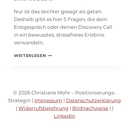
Nur ist das leichter gesagt als getan.
Deshalb gibt es hier 5 Fragen, die dein
Erstgespräch oder deinen Discovery Call
in ein bewusstes, stressfreies Erlebnis
verwandeln.
ERSTGESPRÄCH
WEITERLESEN
ALS
COACH:
WIE
VIEL
DU
ZEIGST
© 2026 Christiane Mohr – Positionierungs-
–
Strategin |
Impressum
|
Datenschutzerklärung
UND
|
Widerrufsbelehrung
|
Bildnachweise
| |
WO
DIE
LinkedIn
GRENZE
IST