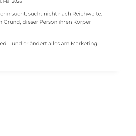
1. Mai 2026
erin sucht, sucht nicht nach Reichweite.
m Grund, dieser Person ihren Körper
ied – und er ändert alles am Marketing.
AKTIKER-
ING:
M
ARKEIT
CH
ONIERT