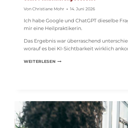
Von
Christiane Mohr
14. Juni 2026
Ich habe Google und ChatGPT dieselbe Frag
mir eine Heilpraktikerin.
Das Ergebnis war überraschend unterschied
worauf es bei KI-Sichtbarkeit wirklich an
WIRST
WEITERLESEN
DU
VON
KI
EMPFOHLEN?
MEIN
SELBSTTEST
–
UND
WAS
ER
FÜR