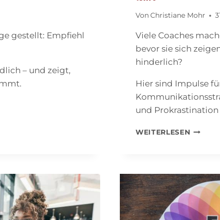
Von
Christiane Mohr
3
e gestellt: Empfiehl
Viele Coaches mach
bevor sie sich zeigen
hinderlich?
lich – und zeigt,
kommt.
Hier sind Impulse fü
Kommunikationsstra
und Prokrastination
ALS
WEITERLESEN
COACH
SICHTB
WERDE
WAS
EIN
VIERJÄ
MÄDCH
UNS