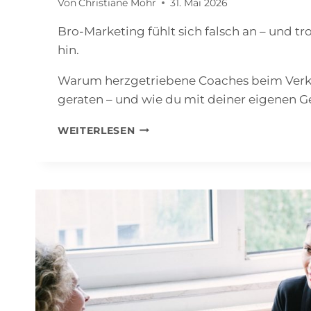
Von
Christiane Mohr
31. Mai 2026
Bro-Marketing fühlt sich falsch an – und t
hin.
Warum herzgetriebene Coaches beim Verk
geraten – und wie du mit deiner eigenen Ge
VERKAUFEN
WEITERLESEN
MIT
INTEGRITÄT:
WIE
DU
ALS
COACH
MIT
EINEM
HERZENSANLIEGEN
AUTHENTISCH
VERKAUFST