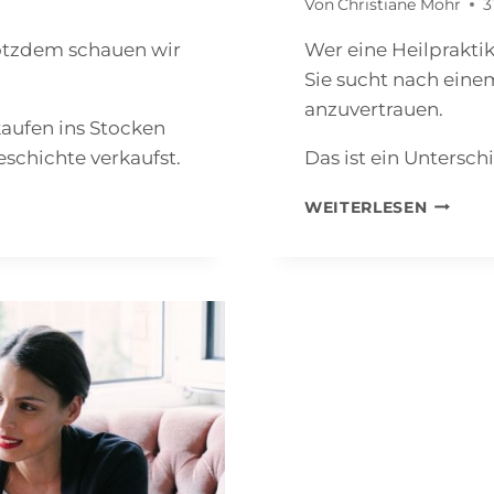
Von
Christiane Mohr
3
rotzdem schauen wir
Wer eine Heilpraktik
Sie sucht nach eine
anzuvertrauen.
aufen ins Stocken
schichte verkaufst.
Das ist ein Untersch
HEILPR
WEITERLESEN
MARKET
WARU
SICHTB
ALLEIN
NICHT
REICHT
–
UND
WAS
WIRKLI
FUNKTI