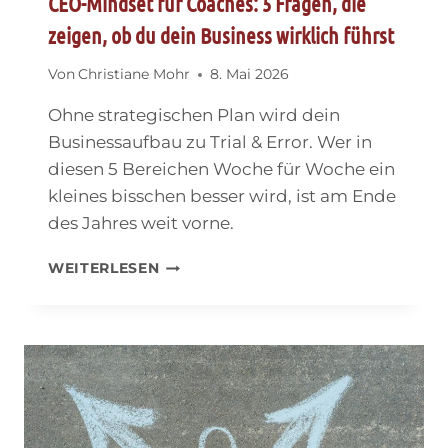
CEO-Mindset für Coaches: 5 Fragen, die
zeigen, ob du dein Business wirklich führst
Von
Christiane Mohr
8. Mai 2026
Ohne strategischen Plan wird dein
Businessaufbau zu Trial & Error. Wer in
diesen 5 Bereichen Woche für Woche ein
kleines bisschen besser wird, ist am Ende
des Jahres weit vorne.
CEO-
WEITERLESEN
MINDSET
FÜR
COACHES:
5
FRAGEN,
DIE
ZEIGEN,
OB