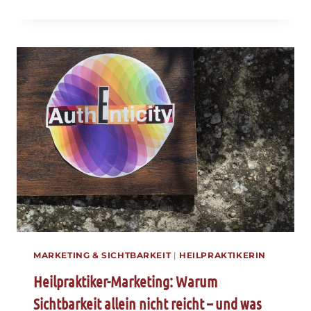
FÜR
HEILPRAKTIKERINNEN
UND
COACHES:
WAS
DU
WIRKLICH
WISSEN
MUSST
MARKETING & SICHTBARKEIT
|
HEILPRAKTIKERIN
Heilpraktiker-Marketing: Warum
Sichtbarkeit allein nicht reicht – und was