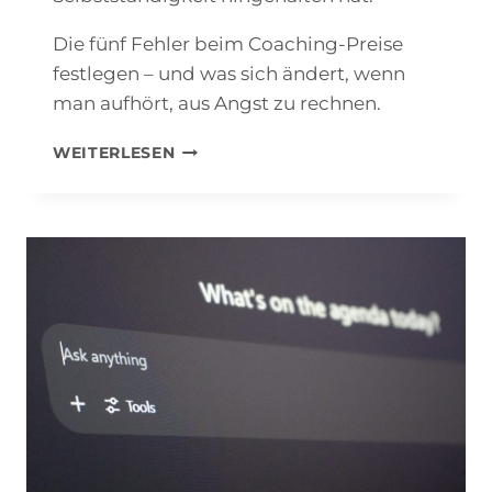
Die fünf Fehler beim Coaching-Preise
festlegen – und was sich ändert, wenn
man aufhört, aus Angst zu rechnen.
COACHING-
WEITERLESEN
PREISE
FESTLEGEN:
5
FEHLER,
DIE
DICH
GELD
KOSTEN