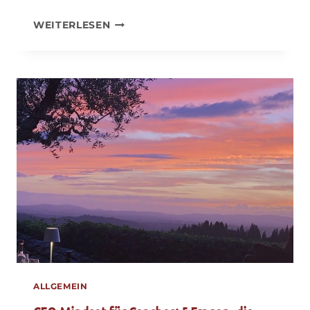
ERSTGESPRÄCH
WEITERLESEN
ALS
COACH:
WIE
VIEL
DU
ZEIGST
–
UND
WO
DIE
GRENZE
IST
ALLGEMEIN