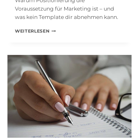
Warum Positionierung die
Voraussetzung für Marketing ist – und
was kein Template dir abnehmen kann.
HEILPRAKTIKER
WEITERLESEN
POSITIONIERUNG:
WARUM
„FÜR
ALLE
DA
SEIN“
DICH
UNSICHTBAR
MACHT