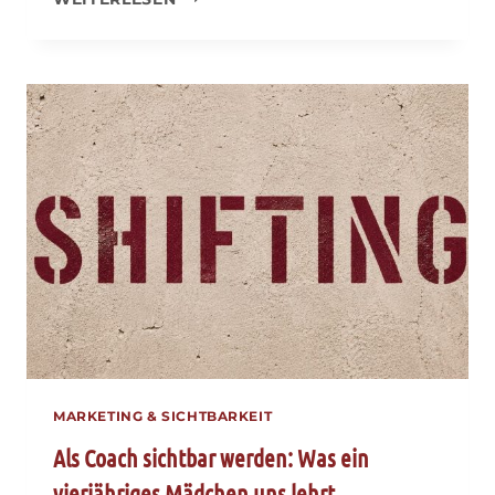
DU
VON
KI
EMPFOHLEN?
MEIN
SELBSTTEST
–
UND
WAS
ER
FÜR
DEINE
POSITIONIERUNG
BEDEUTET
MARKETING & SICHTBARKEIT
Als Coach sichtbar werden: Was ein
vierjähriges Mädchen uns lehrt