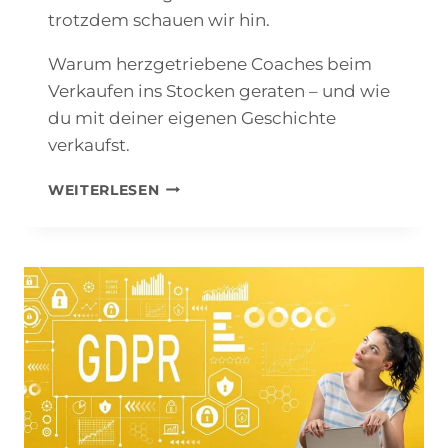
trotzdem schauen wir hin.
Warum herzgetriebene Coaches beim
Verkaufen ins Stocken geraten – und wie
du mit deiner eigenen Geschichte
verkaufst.
VERKAUFEN
WEITERLESEN
MIT
INTEGRITÄT:
WIE
DU
ALS
COACH
MIT
EINEM
HERZENSANLIEGEN
AUTHENTISCH
VERKAUFST