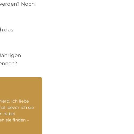
r werden? Noch
h das
Jährigen
kennen?
rd. Ich liebe
l, bevor ich sie
n dabei
en sie finden –