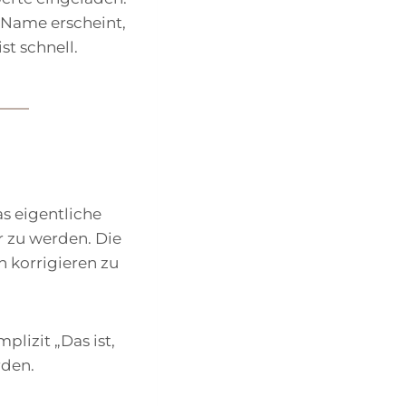
 Name erscheint,
st schnell.
as eigentliche
r zu werden. Die
h korrigieren zu
plizit „Das ist,
rden.