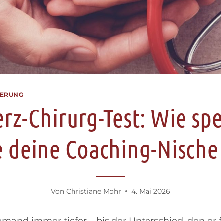
IERUNG
rz-Chirurg-Test: Wie spe
e deine Coaching-Nische
Von
Christiane Mohr
4. Mai 2026
and immer tiefer – bis der Unterschied, den er f