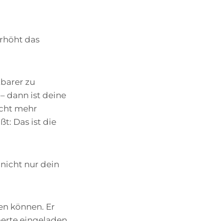
erhöht das
tbarer zu
– dann ist deine
icht mehr
t: Das ist die
 nicht nur dein
en können. Er
perte eingeladen.