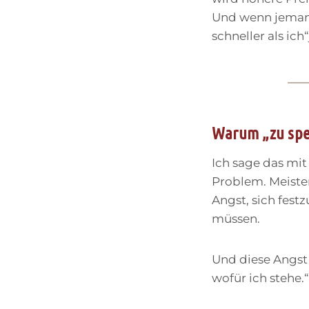
Und wenn jemand
schneller als ic
Warum „zu spez
Ich sage das mit 
Problem. Meisten
Angst, sich festz
müssen.
Und diese Angst i
wofür ich stehe.