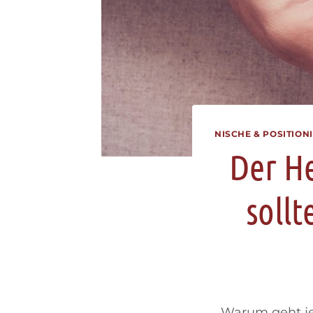
NISCHE & POSITION
Der He
sollt
Warum geht jem