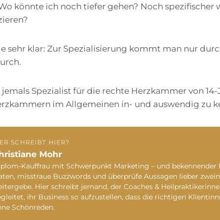
 Wo könnte ich noch tiefer gehen? Noch spezifische
zieren?
e sehr klar: Zur Spezialisierung kommt man nur durc
urch.
jemals Spezialist für die rechte Herzkammer von 14-
erzkammern im Allgemeinen in- und auswendig zu 
ER SCHREIBT HIER?
hristiane Mohr
plom-Kauffrau mit Schwerpunkt Marketing – und bekennender Ne
ten, misstraue Buzzwords und überprüfe Aussagen lieber zweima
itergebe. Hier schreibt jemand, der Coaches & Heilpraktikerinne
gleitet, ihr Business so aufzustellen, dass die richtigen Klientinn
hne Schönreden.