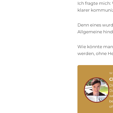
Ich fragte mich:
klarer kommuni
Denn eines wurd
Allgemeine hind
Wie könnte man 
werden, ohne H
W
C
Di
Da
we
be
o