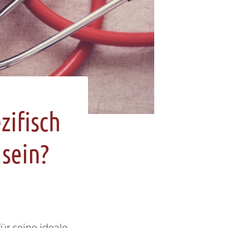
zifisch
 sein?
ür seine ideale